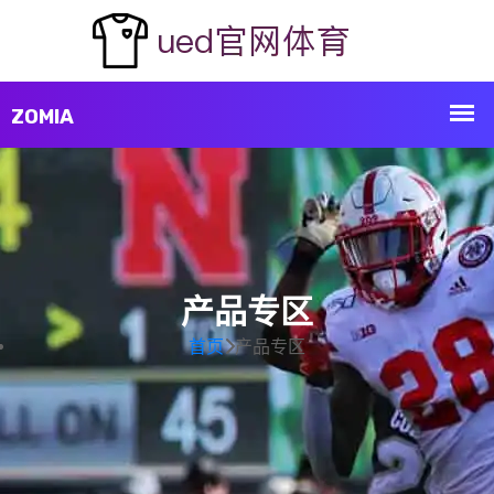
产品专区
首页
产品专区