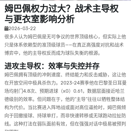
姆巴佩权力过大？战术主导权
与更衣室影响分析
2026-03-22
很多人认为姆巴佩是无可争议的世界顶级核心，但实际上他
只是体系依赖型的准顶级球员——在真正高强度对抗和战术
博弈中，他的主导权反而成为球队失衡的根源。
进攻主导权：效率与失控并存
姆巴佩拥有顶级的冲刺速度、终结能力和反击威胁，这让他
在开放空间中极具杀伤力。2023-24赛季他在巴黎圣日耳曼
场均射门4.8次、预期进球（xG）0.61，数据层面接近哈兰
德级别的效率。但问题在于，他的“主导”往往以牺牲整体结
构为代价。当比赛进入阵地战或面对高位逼抢时，姆巴佩倾
向于回撤接球、持球单打，而非快速转移或无球跑动拉扯防
线。这种打法在弱队面前有效，但在强强对话中极易被预判