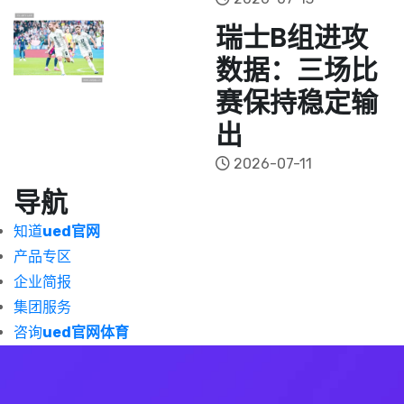
瑞士B组进攻
数据：三场比
赛保持稳定输
出
2026-07-11
导航
知道
ued官网
产品专区
企业简报
集团服务
咨询
ued官网体育