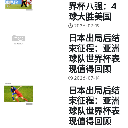
界杯八强：4
球大胜美国
2026-07-19
日本出局后结
束征程：亚洲
球队世界杯表
现值得回顾
2026-07-14
日本出局后结
束征程：亚洲
球队世界杯表
现值得回顾