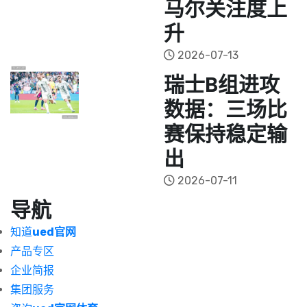
马尔关注度上
升
2026-07-13
瑞士B组进攻
数据：三场比
赛保持稳定输
出
2026-07-11
导航
知道
ued官网
产品专区
企业简报
集团服务