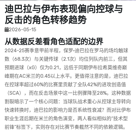
迪巴拉与伊布表现偏向控球与
反击的角色转移趋势
2026-05-15
从数据反差看角色适配的边界
2024-25赛季意甲前半程，保罗·迪巴拉在罗马的场均触球
数（68.3次）与关键传球（2.1次）均位列队内前三，但其
预期进球（xG）仅为0.21，远低于同期伊布拉希莫维奇巅
峰期在AC米兰的0.45以上水平。更值得注意的是，迪巴拉
在控球率超过60%的比赛里贡献了全队42%的进攻创造值
（SCA），而在反击场景中这一比例骤降至28%。这种数据
割裂暗示了一个核心问题：当球队战术重心从控球主导转向
快速转换时，迪巴拉的影响力是否系统性衰减？而对比伊布
职业生涯后期在米兰的角色演变，两人看似相似的“技术型
前锋”标签下，实则存在对比赛节奏截然不同的依赖逻辑。