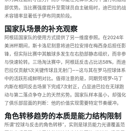
部优势。当比赛强度提升至需球员自主破局时，迪巴拉的战
术容错率显著低于伊布同类阶段。
国家队场景的补充观察
阿根廷国家队的使用方式提供了另一维度参照。在2024年
美洲杯期间，斯卡洛尼刻意将迪巴拉安排在梅西身后担任影
锋，但实际比赛中其触球多发生在右肋部静态组织，而非参
与快速轮转。三场淘汰赛中，阿根廷反击占比达58%，而迪
巴拉仅贡献1次关键传球且无射门——这与其在罗马控球体系
中的活跃形成鲜明对比。值得注意的是，同期劳塔罗·马丁
内斯在相同反击场景下完成7次射正，凸显迪巴拉在无球跑
动与第二落点争夺上的天然劣势。国家队样本虽小，却强化
了俱乐部层面的判断：他的价值实现需要特定节奏缓冲。
角色转移趋势的本质是能力结构限制
所谓“控球与反击的角色转移”，实则是球员能力光谱覆盖范