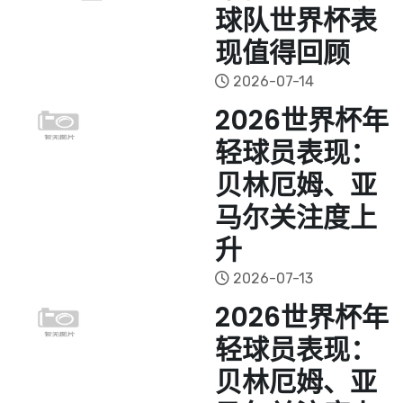
球队世界杯表
现值得回顾
2026-07-14
2026世界杯年
轻球员表现：
贝林厄姆、亚
马尔关注度上
升
2026-07-13
2026世界杯年
轻球员表现：
贝林厄姆、亚