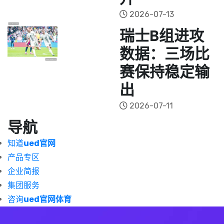
2026-07-13
瑞士B组进攻
数据：三场比
赛保持稳定输
出
2026-07-11
导航
知道
ued官网
产品专区
企业简报
集团服务
咨询
ued官网体育