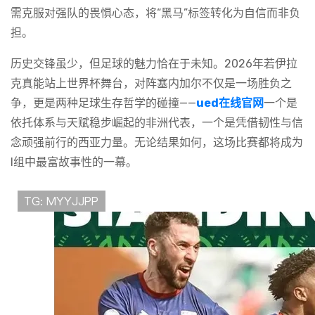
需克服对强队的畏惧心态，将“黑马”标签转化为自信而非负
担。
历史交锋虽少，但足球的魅力恰在于未知。2026年若伊拉
克真能站上世界杯舞台，对阵塞内加尔不仅是一场胜负之
争，更是两种足球生存哲学的碰撞——
ued在线官网
一个是
依托体系与天赋稳步崛起的非洲代表，一个是凭借韧性与信
念顽强前行的西亚力量。无论结果如何，这场比赛都将成为
I组中最富故事性的一幕。