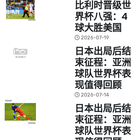
比利时晋级世
界杯八强：4
球大胜美国
2026-07-19
日本出局后结
束征程：亚洲
球队世界杯表
现值得回顾
2026-07-14
日本出局后结
束征程：亚洲
球队世界杯表