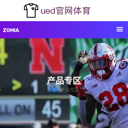
产品专区
首页
产品专区