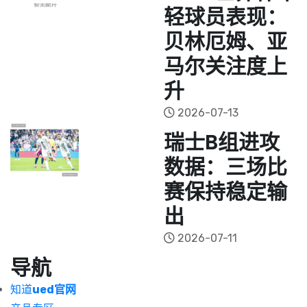
轻球员表现：
贝林厄姆、亚
马尔关注度上
升
2026-07-13
瑞士B组进攻
数据：三场比
赛保持稳定输
出
2026-07-11
导航
知道
ued官网