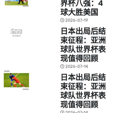
界杯八强：4
球大胜美国
2026-07-19
日本出局后结
束征程：亚洲
球队世界杯表
现值得回顾
2026-07-14
日本出局后结
束征程：亚洲
球队世界杯表
现值得回顾
2026-07-14