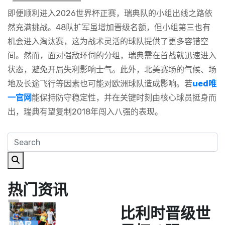
即便顺利进入2026世界杯正赛，瑞典队的小组出线之路依
然充满挑战。48队扩军虽增加晋级名额，但小组第三也有
机会进入淘汰赛，这为战术灵活的球队提供了更多容错空
间。然而，面对强敌环伺的分组，瑞典需在首战就迅速进入
状态，避免开局失利影响士气。此外，北美赛场的气候、场
地及长途飞行等因素也可能对欧洲球队造成影响。若
ued唯
一官网
能保持防守稳定性，并在关键时刻由核心球员挺身而
出，瑞典有望复制2018年闯入八强的表现。
热门资讯
比利时晋级世