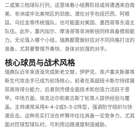
二或第三档球队行列，这意味着小组赛阶段或将遭遇来自南
美、非洲或中北美地区的劲旅。潜在对手包括巴西、阿根
廷、乌拉圭等传统强队，也可能面对美国、墨西哥等东道主
队伍。此外，塞内加尔、摩洛哥等非洲新锐同样具备搅局能
力。无论落入哪个小组，瑞典都需做好应对不同风格打法的
准备，尤其要警惕节奏快、身体对抗强的对手。
核心球员与战术风格
瑞典队近年来逐渐完成新老交替，伊萨克、库卢塞夫斯基等
新生代攻击手已成为前场核心，前者在英超纽卡斯尔持续展
现高效得分能力，后者则凭借全面技术和创造力活跃于意
甲。中场方面，埃克达尔和奥古斯丁松等人提供经验与覆
盖。主帅通常采用4-4-2或5-3-2阵型，强调防守组织与快
速反击。这种务实打法在杯赛中往往具备一定竞争力，尤其
面对控球型球队时，可利用边路速度制造威胁。