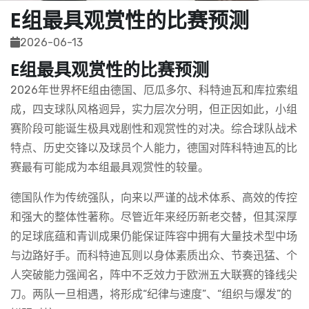
E组最具观赏性的比赛预测
2026-06-13
E组最具观赏性的比赛预测
2026年世界杯E组由德国、厄瓜多尔、科特迪瓦和库拉索组
成，四支球队风格迥异，实力层次分明，但正因如此，小组
赛阶段可能诞生极具戏剧性和观赏性的对决。综合球队战术
特点、历史交锋以及球员个人能力，德国对阵科特迪瓦的比
赛最有可能成为本组最具观赏性的较量。
德国队作为传统强队，向来以严谨的战术体系、高效的传控
和强大的整体性著称。尽管近年来经历新老交替，但其深厚
的足球底蕴和青训成果仍能保证阵容中拥有大量技术型中场
与边路好手。而科特迪瓦则以身体素质出众、节奏迅猛、个
人突破能力强闻名，阵中不乏效力于欧洲五大联赛的锋线尖
刀。两队一旦相遇，将形成“纪律与速度”、“组织与爆发”的