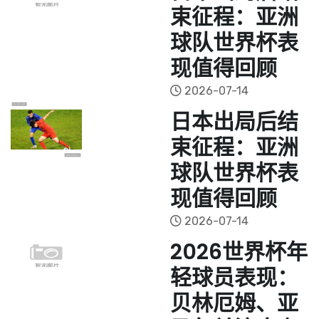
束征程：亚洲
球队世界杯表
现值得回顾
2026-07-14
日本出局后结
束征程：亚洲
球队世界杯表
现值得回顾
2026-07-14
2026世界杯年
轻球员表现：
贝林厄姆、亚