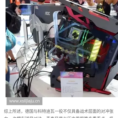
综上所述，德国与科特迪瓦一役不仅具备战术层面的对冲张