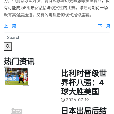
力，也拥有球星对决、青春风暴与历史恩怨等多重看点，极
有可能成为E组最富激情与观赏性的比赛。球迷可期待一场
既有高强度压迫，又有闪电反击的现代足球盛宴。
上一篇
下一篇
热门资讯
比利时晋级世
界杯八强：4
球大胜美国
2026-07-19
日本出局后结