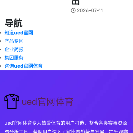
出
2026-07-11
导航
知道
ued官网
产品专区
企业简报
集团服务
咨询
ued官网体育
ued官网体育专为热爱体育的用户打造，整合各类赛事资源
与分析工具，帮助用户深入了解比赛趋势与发展，提升观赛