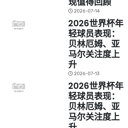
现值得回顾
2026-07-14
2026世界杯年
轻球员表现：
贝林厄姆、亚
马尔关注度上
升
2026-07-13
2026世界杯年
轻球员表现：
贝林厄姆、亚
马尔关注度上
升