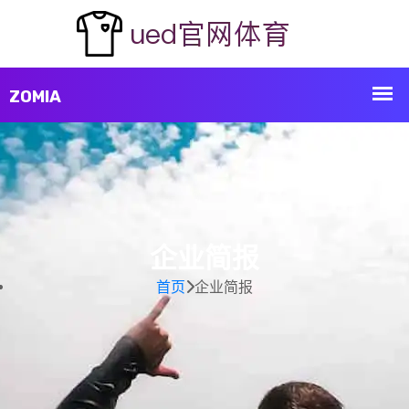
企业简报
首页
企业简报