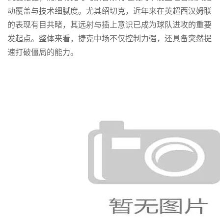
动覆盖与技术细腻度。尤其绍切克，近年来在英超西汉姆联
的表现有目共睹，其远射与插上意识已成为球队进攻的重要
发起点。整体来看，捷克中场不仅控制力强，还具备突然提
速打破僵局的能力。