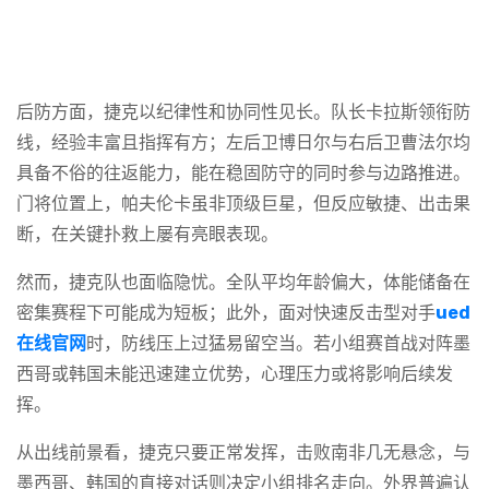
后防方面，捷克以纪律性和协同性见长。队长卡拉斯领衔防
线，经验丰富且指挥有方；左后卫博日尔与右后卫曹法尔均
具备不俗的往返能力，能在稳固防守的同时参与边路推进。
门将位置上，帕夫伦卡虽非顶级巨星，但反应敏捷、出击果
断，在关键扑救上屡有亮眼表现。
然而，捷克队也面临隐忧。全队平均年龄偏大，体能储备在
密集赛程下可能成为短板；此外，面对快速反击型对手
ued
在线官网
时，防线压上过猛易留空当。若小组赛首战对阵墨
西哥或韩国未能迅速建立优势，心理压力或将影响后续发
挥。
从出线前景看，捷克只要正常发挥，击败南非几无悬念，与
墨西哥、韩国的直接对话则决定小组排名走向。外界普遍认