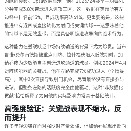
的纵向突破。Opta数据显示，他在2023/24赛季平均每90
分钟完成3.8次带球进入进攻三区，这一数据在英超所有左
边锋中排名前15%，且成功率高达61%。更重要的是，这些
推进中有近四成直接转化为射门或关键传球——这意味着他
的持球不是无效盘带，而是具备明确进攻导向的战术行为。
这种能力在曼联缺乏中场持续输送的背景下尤为珍贵。当布
鲁诺·费尔南德斯被重点盯防、拉什福德陷入低效期时，加
纳乔成为少数能自主创造进攻通道的球员。例如2024年4月
对阵切尔西的关键战，他在左路完成7次成功过人（全场最
高），其中3次直接导致射门机会，尽管最终没有直接参与
进球，但整条左路的活跃度完全由他驱动。这种“非数据化
贡献”恰恰解释了为何他的实际影响力常高于基础统计。
高强度验证：关键战表现不缩水，反
而提升
许多年轻边锋在面对强队时产量骤降，但加纳乔展现出反向