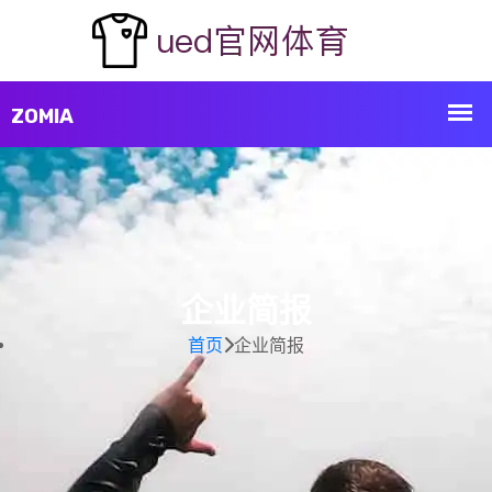
企业简报
首页
企业简报