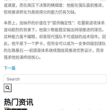
或速度，而在高压下决策的精细度：他能在强队面前推进，
但将推进转化为高效得分的能力仍有欠缺。
本质上，加纳乔的价值在于“提供确定性”：在曼联进攻体系
波动剧烈的背景下，他是少数能稳定输出持球推进的球员。
这种能力虽不耀眼，却是现代强队不可或缺的战术组件。因
此，他不是下一个萨卡，但完全可以成为一支争四级别球队
的左路基石——前提是体系继续围绕其推进优势设计，而非
强求他扮演终结核心。
下一篇
热门资讯