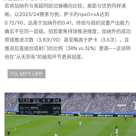
若将加纳乔与英超同龄边锋横向比较，差距与优势同样清
晰。以2023/24赛季为例，萨卡的npxG+xA达到
0.72/90，远高于加纳乔的0.41，终结与组织双重产出能力
确实不在同一层级。但若聚焦持球推进维度，加纳乔的成功
带球推进次数（3.8次/90）甚至略高于萨卡（3.6次），且
推进后直接创造射门的比例（38% vs 32%）更高——这说明
他在“从无到有”的破局环节更具锐度。