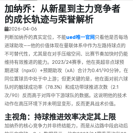
加纳乔：从新星到主力竞争者
的成长轨迹与荣誉解析
2026-04-06
判断加纳乔的真实定位，不能
ued唯一官网
只看他是否每场
进球助攻——他的价值体现在曼联体系中作为左路持球点的
不可替代性，尤其是在对手压缩空间、比赛节奏加快时仍能
维持有效推进的能力。2023/24赛季，他在英超非点球预
期进球（npxG）+预期助攻（xA）合计为0.41/90分钟，在
同位置球员中处于中上游；但更关键的是，他在面对前六球
队时的触球成功率（78.3%）和成功带球推进次数（2.1
次/90）反而高于对阵中下游球队的数据。这说明他的技术
动作在高压环境下并未明显变形，反而更具战术价值。
主视角：持球推进效率决定其上限
加纳乔的核心竞争力并非终结能力，而是从边路中段启动后