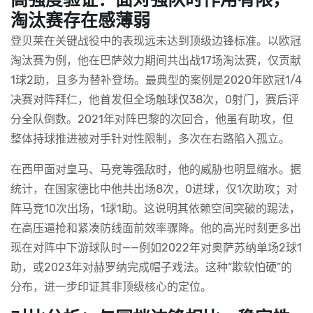
淘汰赛存在感薄弱
登贝莱在关键战役中的表现远未达到顶级边锋标准。以欧冠
淘汰赛为例，他在巴萨效力期间共出战17场淘汰赛，仅贡献
1球2助，且多为替补登场。最典型的案例是2020年欧冠1/4
决赛对阵拜仁，他首发但全场触球仅38次，0射门，赛后评
分全队倒数。2021年对阵巴黎的次回合，他虽有助攻，但
整体持球推进被对手针对性限制，多次在右路陷入孤立。
在西甲面对皇马、马竞等强敌时，他的威胁也明显缩水。据
统计，在国家德比中他共出场8次，0进球，仅1次助攻；对
阵马竞10次出场，1球1助。这说明其依赖空间突破的踢法，
在高压逼抢和紧凑防线面前效率骤降。他的高光时刻更多出
现在对阵中下游球队时——例如2022年对奥萨苏纳单场2球1
助，或2023年对赫罗纳完成帽子戏法。这种“欺软怕硬”的
分布，进一步印证其非顶级核心的定位。