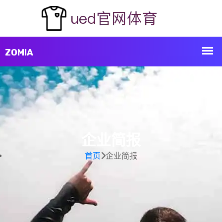
企业简报
首页
企业简报