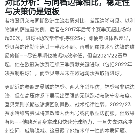
对比分析：与同档边锋相比，稳定性
与决策仍是短板
若将登贝莱与同期欧洲主流右翼对比，差距清晰可见。以利
物浦的萨拉赫为例，后者在2017年后每个赛季英超出场均
超30次，进球+助攻常年维持在25+；即便考虑体系差异，
登贝莱的出勤率连其一半都不到。再看同属技术型边锋的维
尼修斯——尽管早期也被诟病效率低，但自2021/22赛季
起，他在欧冠淘汰赛连续三季贡献关键进球（包括2022年
决赛制胜球），而登贝莱从未在欧冠淘汰赛取得进球。
更贴近的参照是曼城的福登。两人年龄相仿，福登虽非纯边
锋，但在高压体系下展现出更强的无球跑动与防守参与度。
登贝莱则长期被诟病回防懒散、战术纪律性弱。2022/23
赛季哈维曾尝试将其改造为伪九号或内收型边前腰，但效果
有限——他缺乏背身拿球和快速分球能力，一旦失去边路冲
刺空间，威胁锐减。这暴露了他技术单一性的本质问题。