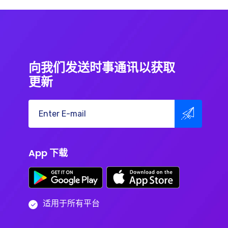
向我们发送时事通讯以获取
更新
App 下载
适用于所有平台