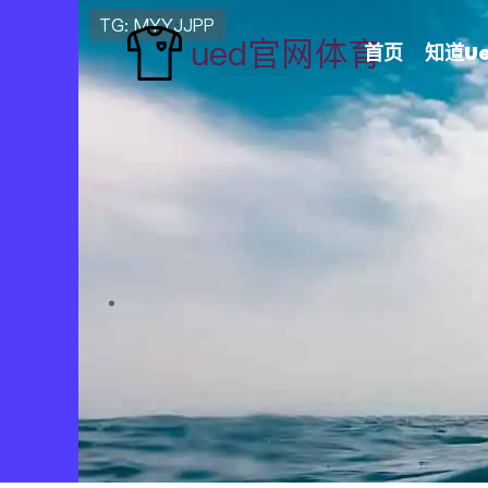
首页
知道
U