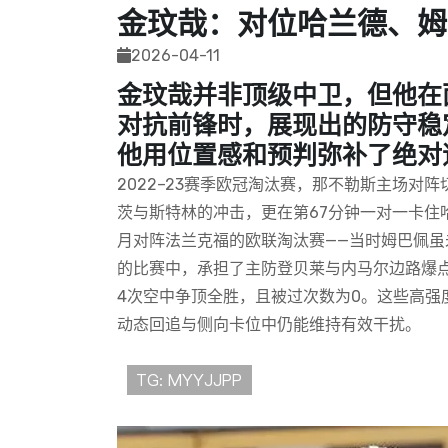
金玟哉：对位哈兰德、姆
2026-04-11
金玟哉并非顶级中卫，但他在
对抗前锋时，展现出的防守稳
他用位置感和预判弥补了绝对
2022–23赛季欧冠淘汰赛，那不勒斯主场对
茨与斯特林的冲击，更在第67分钟一对一卡住
月对阵法兰克福的欧联淘汰赛——当时姆巴佩
的比赛中，承担了主防登贝莱与内马尔边路爆
4次空中争顶全胜，且被过次数为0。这些高强
动态回追与侧向卡位中仍能维持有效干扰。