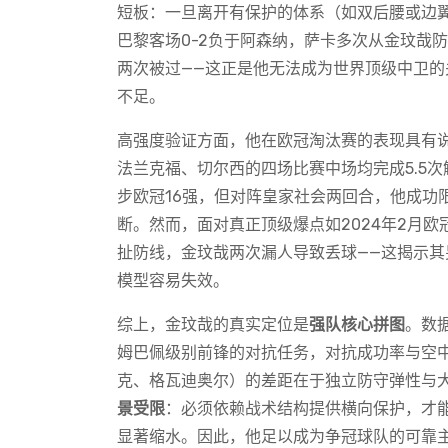
短板：一旦离开有保护的体系（如双后腰或边翼
巴黎客场0-2负于阿森纳，萨卡多次从金玟哉
两次被过——这正是他无法成为世界顶级中卫
不足。
高强度验证方面，他在欧冠淘汰赛的表现具有说
法兰克福、切尔西的四场比赛中场均完成5.5次解
步欧冠16强，但对阵皇家社会两回合，他成功
断。然而，面对真正顶级爆点如2024年2月
扯防线，金玟哉两次漏人导致丢球——这揭示
模型容易失效。
综上，金玟哉的真实定位是
强队核心拼图
。数
姆巴佩级别前锋的对抗任务，对抗成功率与空
克、格瓦迪奥尔）的差距在于独立防守弹性与
景受限
：必须依赖战术结构提供横向保护，才
显著缩水。因此，他足以成为争冠球队的可靠