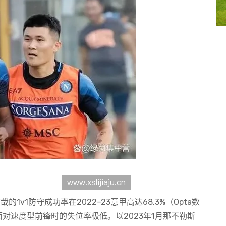
v1防守成功率在2022–23意甲高达68.3%（Opta数
对速度型前锋时的失位率极低。以2023年1月那不勒斯