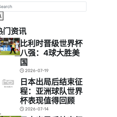
热门资讯
比利时晋级世界杯
八强：4球大胜美
国
2026-07-19
日本出局后结束征
程：亚洲球队世界
杯表现值得回顾
2026-07-14