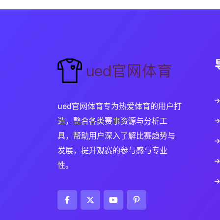
ued官网体育专为热爱体育的用户打
造，整合各类赛事资源与分析工
具，帮助用户深入了解比赛趋势与
发展，提升观赛的参与感与专业
性。