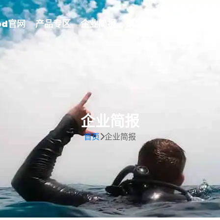
ed官网
产品专区
企业简报
集团服务
咨询
Ued官
企业简报
首页
企业简报