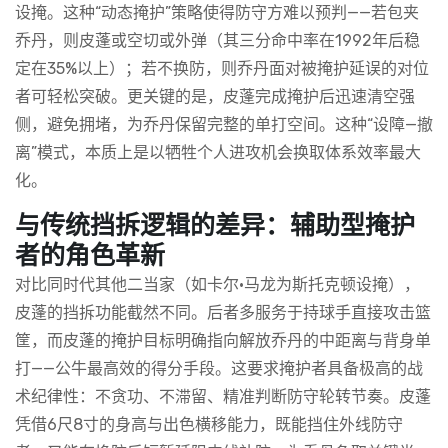
设掩。这种“动态掩护”策略使得防守方难以预判——若包夹
乔丹，则皮蓬或空切或外弹（其三分命中率在1992年后稳
定在35%以上）；若不换防，则乔丹面对被掩护延误的对位
者可轻松突破。更关键的是，皮蓬完成掩护后迅速清空强
侧，避免拥堵，为乔丹保留完整的单打空间。这种“设障—撤
离”模式，本质上是以牺牲个人进攻机会换取体系效率最大
化。
与传统挡拆逻辑的差异：辅助型掩护
者的角色革新
对比同时代其他二当家（如卡尔·马龙为斯托克顿设掩），
皮蓬的挡拆功能截然不同。后者多服务于持球手直接攻击篮
筐，而皮蓬的掩护目标明确指向解放乔丹的中距离与背身单
打——公牛最高效的得分手段。这要求掩护者具备极高的战
术纪律性：不贪功、不滞留、精准判断防守轮转节奏。皮蓬
凭借6尺8寸的身高与出色横移能力，既能挡住外线防守