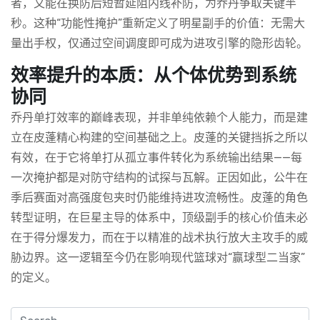
者，又能在换防后短暂延阻内线补防，为乔丹争取关键半
秒。这种“功能性掩护”重新定义了明星副手的价值：无需大
量出手权，仅通过空间调度即可成为进攻引擎的隐形齿轮。
效率提升的本质：从个体优势到系统
协同
乔丹单打效率的巅峰表现，并非单纯依赖个人能力，而是建
立在皮蓬精心构建的空间基础之上。皮蓬的关键挡拆之所以
有效，在于它将单打从孤立事件转化为系统输出结果——每
一次掩护都是对防守结构的试探与瓦解。正因如此，公牛在
季后赛面对高强度包夹时仍能维持进攻流畅性。皮蓬的角色
转型证明，在巨星主导的体系中，顶级副手的核心价值未必
在于得分爆发力，而在于以精准的战术执行放大主攻手的威
胁边界。这一逻辑至今仍在影响现代篮球对“赢球型二当家”
的定义。