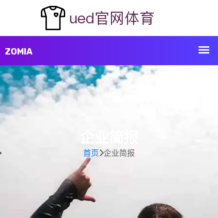
企业简报
首页
企业简报