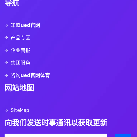
导航
知道
ued官网
产品专区
企业简报
集团服务
咨询
ued官网体育
网站地图
SiteMap
向我们发送时事通讯以获取更新