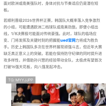
面对欧洲或南美强队时，身体对抗与节奏适应仍是潜在短
板。
若顺利晋级2026世界杯正赛，韩国队大概率落入竞争激烈
的小组，可能遭遇欧洲二档球队或南美劲旅。即便小组出
线，1/8决赛极可能面对传统豪强。此时，球队的临场应
变、门将发挥及关键时刻的把握能
ued官网
力将成为胜负
手。历史上韩国队多次在世界杯展现顽强斗志，但近年大赛
缺乏真正意义上的突破。若能在保持防守纪律的同时提升进
攻多样性，并借助孙兴慜的经验带动全队，太极虎有望首次
打破16强天花板，向八强发起冲击。