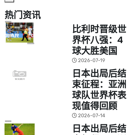
热门资讯
比利时晋级世
界杯八强：4
球大胜美国
2026-07-19
日本出局后结
束征程：亚洲
球队世界杯表
现值得回顾
2026-07-14
日本出局后结