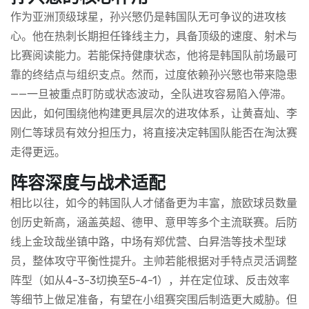
作为亚洲顶级球星，孙兴慜仍是韩国队无可争议的进攻核
心。他在热刺长期担任锋线主力，具备顶级的速度、射术与
比赛阅读能力。若能保持健康状态，他将是韩国队前场最可
靠的终结点与组织支点。然而，过度依赖孙兴慜也带来隐患
——一旦被重点盯防或状态波动，全队进攻容易陷入停滞。
因此，如何围绕他构建更具层次的进攻体系，让黄喜灿、李
刚仁等球员有效分担压力，将直接决定韩国队能否在淘汰赛
走得更远。
阵容深度与战术适配
相比以往，如今的韩国队人才储备更为丰富，旅欧球员数量
创历史新高，涵盖英超、德甲、意甲等多个主流联赛。后防
线上金玟哉坐镇中路，中场有郑优营、白昇浩等技术型球
员，整体攻守平衡性提升。主帅若能根据对手特点灵活调整
阵型（如从4-3-3切换至5-4-1），并在定位球、反击效率
等细节上做足准备，有望在小组赛突围后制造更大威胁。但