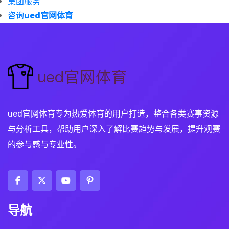
集团服务
咨询
ued官网体育
ued官网体育专为热爱体育的用户打造，整合各类赛事资源
与分析工具，帮助用户深入了解比赛趋势与发展，提升观赛
的参与感与专业性。
导航