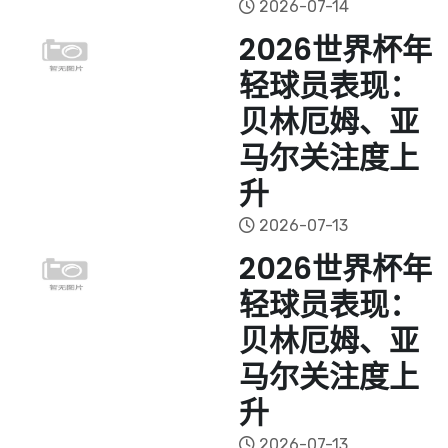
2026-07-14
2026世界杯年
轻球员表现：
贝林厄姆、亚
马尔关注度上
升
2026-07-13
2026世界杯年
轻球员表现：
贝林厄姆、亚
马尔关注度上
升
2026-07-13