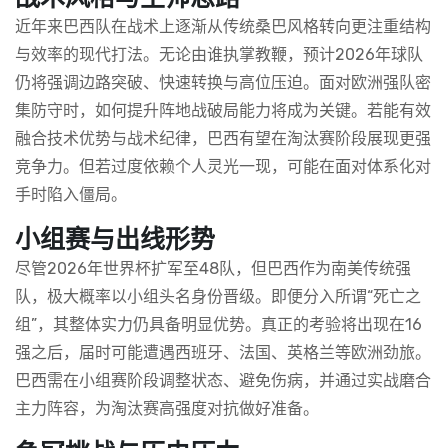
近年来巴西队在战术上逐渐从传统桑巴风格转向更注重结构
与效率的现代打法。无论由谁执掌教鞭，预计2026年球队
仍将强调边路突破、快速转换与高位压迫。面对欧洲强队密
集防守时，如何提升阵地战破局能力将成为关键。若能有效
融合技术优势与战术纪律，巴西有望在淘汰赛阶段展现更强
竞争力。但若过度依赖个人灵光一现，可能在面对体系化对
手时陷入僵局。
小组赛与出线形势
尽管2026年世界杯扩军至48队，但巴西作为南美传统强
队，极大概率以小组头名身份晋级。即便分入所谓“死亡之
组”，其整体实力仍具备明显优势。真正的考验将出现在16
强之后，届时可能遭遇西班牙、法国、英格兰等欧洲劲旅。
巴西需在小组赛阶段调整状态、避免伤病，并通过实战磨合
主力阵容，为淘汰赛高强度对抗做好准备。